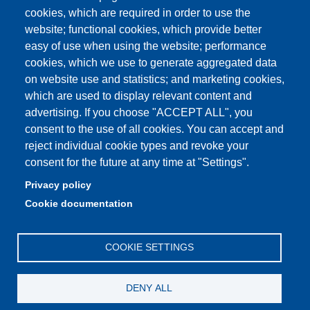
Cambia idea sui cookie
cookies, which are required in order to use the
website; functional cookies, which provide better
Privacy e cookie policy
easy of use when using the website; performance
cookies, which we use to generate aggregated data
on website use and statistics; and marketing cookies,
which are used to display relevant content and
Partita IVA: 00427620364
advertising. If you choose "ACCEPT ALL", you
Dipartimento di Economia Marco Biagi
consent to the use of all cookies. You can accept and
Sede: Via Berengario 51 - 41121 Modena
reject individual cookie types and revoke your
e-mail: info.economia@unimore.it | PEC:
consent for the future at any time at "Settings".
dipeconomia@pec.unimore.it
Privacy policy
Centralino: 059 / 205 6711
Cookie documentation
Portineria via Fontanelli: 059 / 205 7111
COOKIE SETTINGS
DENY ALL