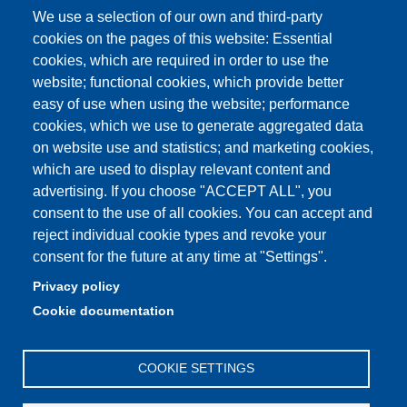
We use a selection of our own and third-party
Area riservata di Dipartimento
cookies on the pages of this website: Essential
Cambia idea sui cookie
cookies, which are required in order to use the
website; functional cookies, which provide better
Privacy e cookie policy
easy of use when using the website; performance
cookies, which we use to generate aggregated data
on website use and statistics; and marketing cookies,
which are used to display relevant content and
Partita IVA: 00427620364
advertising. If you choose "ACCEPT ALL", you
Dipartimento di Economia Marco Biagi
consent to the use of all cookies. You can accept and
Sede: Via Berengario 51 - 41121 Modena
reject individual cookie types and revoke your
e-mail: info.economia@unimore.it | PEC:
consent for the future at any time at "Settings".
dipeconomia@pec.unimore.it
Privacy policy
Centralino: 059 / 205 6711
Cookie documentation
Portineria via Fontanelli: 059 / 205 7111
COOKIE SETTINGS