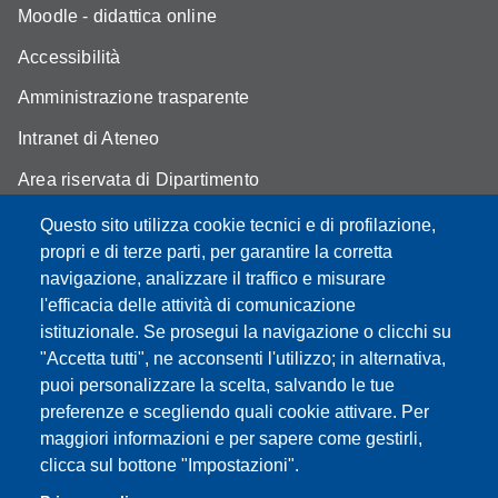
Moodle - didattica online
Accessibilità
Amministrazione trasparente
Intranet di Ateneo
Area riservata di Dipartimento
Cambia idea sui cookie
Questo sito utilizza cookie tecnici e di profilazione,
propri e di terze parti, per garantire la corretta
Privacy e cookie policy
navigazione, analizzare il traffico e misurare
l'efficacia delle attività di comunicazione
istituzionale. Se prosegui la navigazione o clicchi su
"Accetta tutti", ne acconsenti l'utilizzo; in alternativa,
Partita IVA: 00427620364
puoi personalizzare la scelta, salvando le tue
Dipartimento di Economia Marco Biagi
preferenze e scegliendo quali cookie attivare. Per
Sede: Via Berengario 51 - 41121 Modena
maggiori informazioni e per sapere come gestirli,
e-mail: info.economia@unimore.it | PEC:
clicca sul bottone "Impostazioni".
dipeconomia@pec.unimore.it