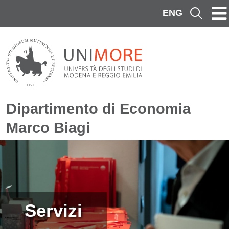
Salta al contenuto principale
ENG
Cerca
Dipartimento di Economia
Marco Biagi
Immagine
Servizi