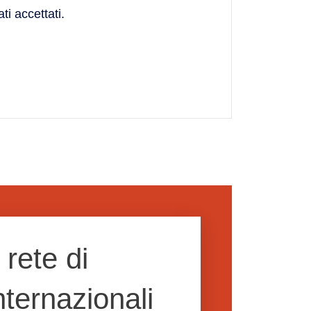
i accettati.
rete di
nternazionali