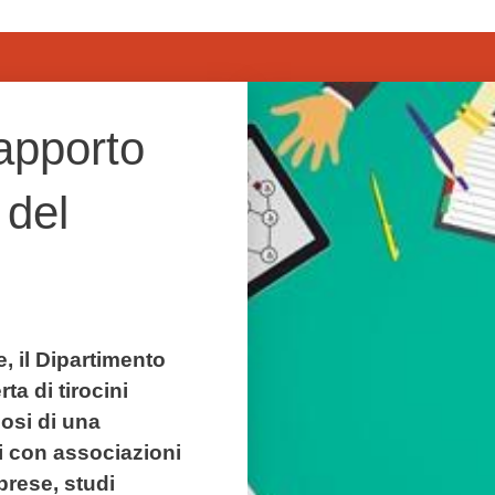
Immagine
rapporto
 del
e, il Dipartimento
ta di tirocini
dosi di una
ti con associazioni
prese, studi