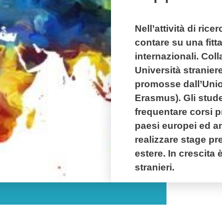
Nell’attività di ric
contare su una fitta
internazionali. Co
Università stranier
promosse dall’Uni
Erasmus). Gli stude
frequentare corsi p
paesi europei ed an
realizzare stage pr
estere. In crescita 
stranieri.