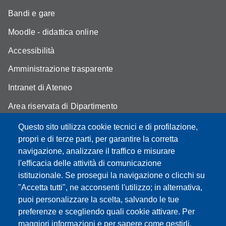
Bandi e gare
Moodle - didattica online
Accessibilità
Amministrazione trasparente
Intranet di Ateneo
Area riservata di Dipartimento
Cambia idea sui cookie
Questo sito utilizza cookie tecnici e di profilazione,
propri e di terze parti, per garantire la corretta
Privacy e cookie policy
navigazione, analizzare il traffico e misurare
l'efficacia delle attività di comunicazione
istituzionale. Se prosegui la navigazione o clicchi su
"Accetta tutti", ne acconsenti l'utilizzo; in alternativa,
Partita IVA: 00427620364
puoi personalizzare la scelta, salvando le tue
Dipartimento di Economia Marco Biagi
preferenze e scegliendo quali cookie attivare. Per
Sede: Via Berengario 51 - 41121 Modena
maggiori informazioni e per sapere come gestirli,