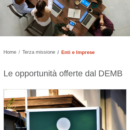
Home
Terza missione
Enti e Imprese
Contenuto
Titolo card wrapper
Le opportunità offerte dal DEMB
Cards
Immagine