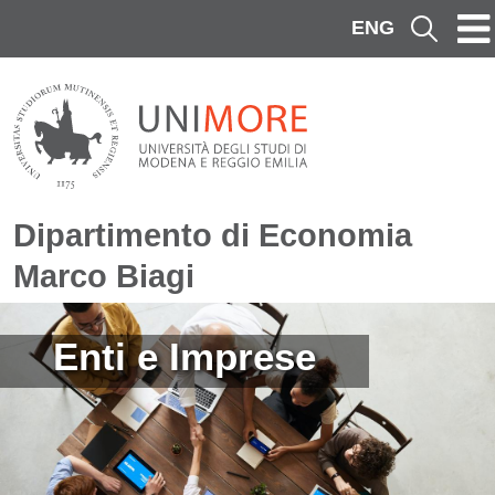
Salta al contenuto principale
ENG
Cerca
Dipartimento di Economia
Marco Biagi
Immagine
Enti e Imprese