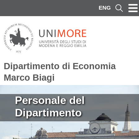
Salta al contenuto principale
ENG
Cerca
Dipartimento di Economia
Marco Biagi
Immagine
Personale del
Dipartimento