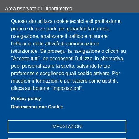
Area riservata di Dipartimento
Cambia idea sui cookie
Questo sito utilizza cookie tecnici e di profilazione,
propri e di terze parti, per garantire la corretta
Privacy e cookie policy
navigazione, analizzare il traffico e misurare
l'efficacia delle attività di comunicazione
istituzionale. Se prosegui la navigazione o clicchi su
"Accetta tutti", ne acconsenti l'utilizzo; in alternativa,
Partita IVA: 00427620364
puoi personalizzare la scelta, salvando le tue
Dipartimento di Economia Marco Biagi
preferenze e scegliendo quali cookie attivare. Per
Sede: Via Berengario 51 - 41121 Modena
maggiori informazioni e per sapere come gestirli,
e-mail: info.economia@unimore.it | PEC:
clicca sul bottone "Impostazioni".
dipeconomia@pec.unimore.it
Privacy policy
Centralino: 059 / 205 6711
Documentazione Cookie
Portineria via Fontanelli: 059 / 205 7111
IMPOSTAZIONI