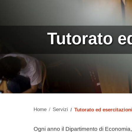
Tutorato e
Home
Servizi
Tutorato ed esercitazion
Contenuto
Ogni anno il Dipartimento di Economia, 