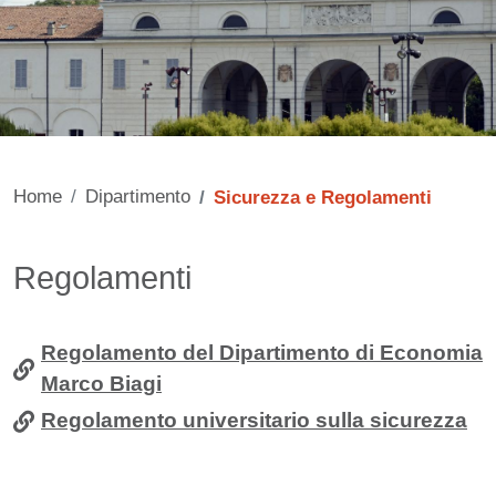
Home
Dipartimento
Sicurezza e Regolamenti
Contenuto
Regolamenti
Regolamento del Dipartimento di Economia
Marco Biagi
Regolamento universitario sulla sicurezza