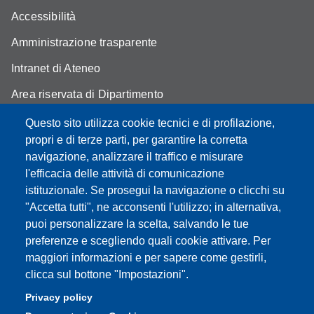
Accessibilità
Amministrazione trasparente
Intranet di Ateneo
Area riservata di Dipartimento
Cambia idea sui cookie
Questo sito utilizza cookie tecnici e di profilazione,
propri e di terze parti, per garantire la corretta
Privacy e cookie policy
navigazione, analizzare il traffico e misurare
l'efficacia delle attività di comunicazione
istituzionale. Se prosegui la navigazione o clicchi su
"Accetta tutti", ne acconsenti l'utilizzo; in alternativa,
Partita IVA: 00427620364
puoi personalizzare la scelta, salvando le tue
Dipartimento di Economia Marco Biagi
preferenze e scegliendo quali cookie attivare. Per
Sede: Via Berengario 51 - 41121 Modena
maggiori informazioni e per sapere come gestirli,
e-mail: info.economia@unimore.it | PEC:
clicca sul bottone "Impostazioni".
dipeconomia@pec.unimore.it
Privacy policy
Centralino: 059 / 205 6711