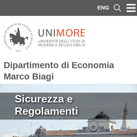
Salta al contenuto principale
ENG
Cerca
Dipartimento di Economia
Marco Biagi
Immagine
Sicurezza e
Regolamenti