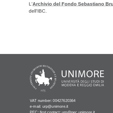
L'
Archivio del Fondo Sebastiano Br
dell'IBC.
VAT number: 00427620364
e-mail: urp@unimore.it
PEC: first contact: urp@pec.unimore.it