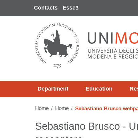
Skip to main content
Contacts
Esse3
Department
Education
Re
Home
Home
Sebastiano Brusco webp
Contenuto
Sebastiano Brusco - U