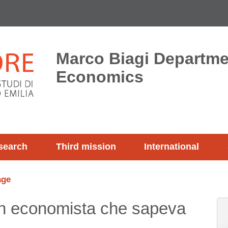
Marco Biagi Departme
Economics
search
Third mission
International
age
n economista che sapeva