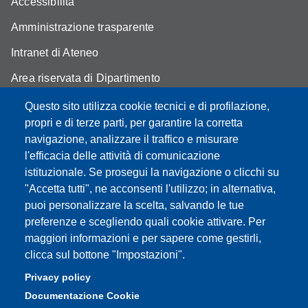
Accessibilità
Amministrazione trasparente
Intranet di Ateneo
Area riservata di Dipartimento
Cambia idea sui cookie
Questo sito utilizza cookie tecnici e di profilazione,
propri e di terze parti, per garantire la corretta
Privacy e cookie policy
navigazione, analizzare il traffico e misurare
l'efficacia delle attività di comunicazione
istituzionale. Se prosegui la navigazione o clicchi su
"Accetta tutti", ne acconsenti l'utilizzo; in alternativa,
Partita IVA: 00427620364
puoi personalizzare la scelta, salvando le tue
Dipartimento di Economia Marco Biagi
preferenze e scegliendo quali cookie attivare. Per
Sede: Via Berengario 51 - 41121 Modena
maggiori informazioni e per sapere come gestirli,
e-mail: info.economia@unimore.it | PEC:
clicca sul bottone "Impostazioni".
dipeconomia@pec.unimore.it
Privacy policy
Centralino: 059 / 205 6711
Documentazione Cookie
Portineria via Fontanelli: 059 / 205 7111