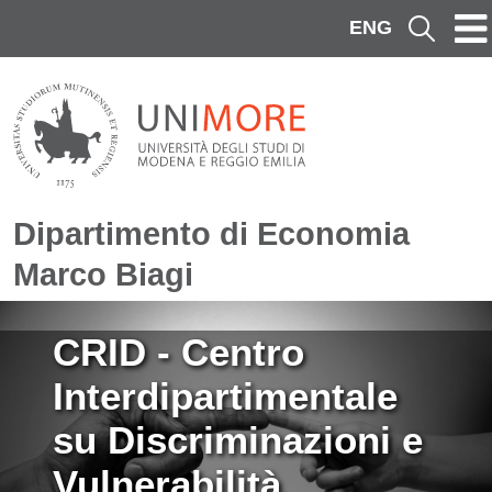
Salta al contenuto principale
ENG
Cerca
Dipartimento di Economia
Marco Biagi
Immagine
CRID - Centro
Interdipartimentale
su Discriminazioni e
Vulnerabilità