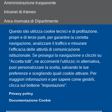
Amministrazione trasparente
Intranet di Ateneo
Area riservata di Dipartimento
Cambia idea sui cookie
Questo sito utilizza cookie tecnici e di profilazione,
propri e di terze parti, per garantire la corretta
Privacy e cookie policy
navigazione, analizzare il traffico e misurare
l'efficacia delle attività di comunicazione
istituzionale. Se prosegui la navigazione o clicchi su
"Accetta tutti", ne acconsenti l'utilizzo; in alternativa,
Partita IVA: 00427620364
puoi personalizzare la scelta, salvando le tue
Dipartimento di Economia Marco Biagi
preferenze e scegliendo quali cookie attivare. Per
Sede: Via Berengario 51 - 41121 Modena
maggiori informazioni e per sapere come gestirli,
e-mail: info.economia@unimore.it | PEC:
clicca sul bottone "Impostazioni".
dipeconomia@pec.unimore.it
Privacy policy
Centralino: 059 / 205 6711
Documentazione Cookie
Portineria via Fontanelli: 059 / 205 7111