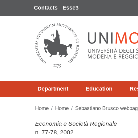
Skip to main content
Contacts
Esse3
Department
Education
Re
Home
Home
Sebastiano Brusco webpag
Contenuto
Economia e Società Regionale
n. 77-78, 2002