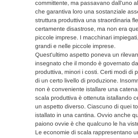
committente, ma passavano dall'uno all
che garantiva loro una sostanziale asse
struttura produttiva una straordinaria fl
certamente disastrose, ma non era quest
piccole imprese. I macchinari impiegati,
grandi e nelle piccole imprese.
Quest'ultimo aspetto poneva un rileva
insegnato che il mondo è governato dal
produttiva, minori i costi. Certi modi d
di un certo livello di produzione. Inso
non è conveniente istallare una caten
scala produttiva è ottenuta istallando c
un aspetto diverso. Ciascuno di quei tor
istallato in una cantina. Ovvio anche q
paiono ovvie è che qualcuno le ha viste
Le economie di scala rappresentano un