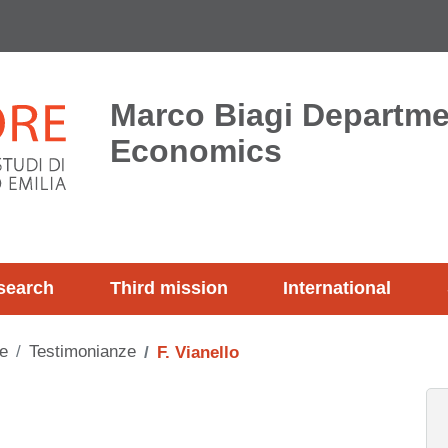
Marco Biagi Departme
Economics
search
Third mission
International
e
Testimonianze
F. Vianello