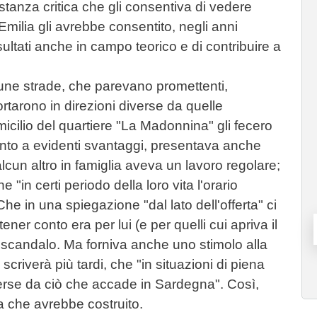
tanza critica che gli consentiva di vedere
l'Emilia gli avrebbe consentito, negli anni
sultati anche in campo teorico e di contribuire a
lcune strade, che parevano promettenti,
tarono in direzioni diverse da quelle
micilio del quartiere "La Madonnina" gli fecero
nto a evidenti svantaggi, presentava anche
lcun altro in famiglia aveva un lavoro regolare;
 "in certi periodo della loro vita l'orario
e in una spiegazione "dal lato dell'offerta" ci
ener conto era per lui (e per quelli cui apriva il
i scandalo. Ma forniva anche uno stimolo alla
criverà più tardi, che "in situazioni di piena
rse da ciò che accade in Sardegna". Così,
a che avrebbe costruito.