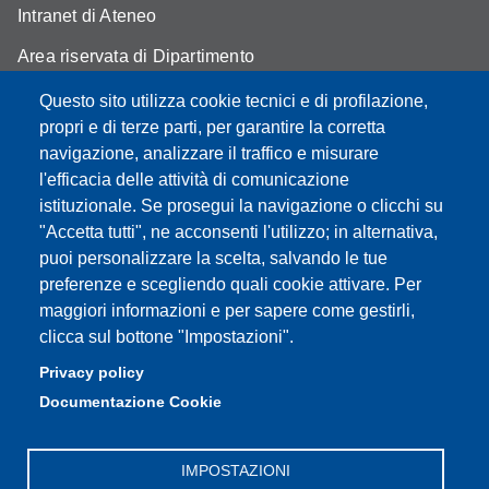
Intranet di Ateneo
Area riservata di Dipartimento
Cambia idea sui cookie
Questo sito utilizza cookie tecnici e di profilazione,
propri e di terze parti, per garantire la corretta
Privacy e cookie policy
navigazione, analizzare il traffico e misurare
l'efficacia delle attività di comunicazione
istituzionale. Se prosegui la navigazione o clicchi su
"Accetta tutti", ne acconsenti l'utilizzo; in alternativa,
Partita IVA: 00427620364
puoi personalizzare la scelta, salvando le tue
Dipartimento di Economia Marco Biagi
preferenze e scegliendo quali cookie attivare. Per
Sede: Via Berengario 51 - 41121 Modena
maggiori informazioni e per sapere come gestirli,
e-mail: info.economia@unimore.it | PEC:
clicca sul bottone "Impostazioni".
dipeconomia@pec.unimore.it
Privacy policy
Centralino: 059 / 205 6711
Documentazione Cookie
Portineria via Fontanelli: 059 / 205 7111
IMPOSTAZIONI