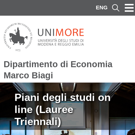
Salta al contenuto principale
ENG
Cerca
Dipartimento di Economia
Marco Biagi
Immagine
Piani degli studi on
line (Lauree
Triennali)